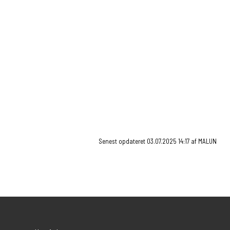
Der sættes fokus på:
At du bliver præsenteret for traditionelle og nye
retter
Råvareproduktion
Processen, der sker i bearbejdning af råvarerne.
Samarbejde i et køkken
Vigtigheden af hygiejne og rengøring
Undervisningen foregår hovedsageligt på EUC Syd,
Stegholt 35, 6200 Aabenraa.
Senest opdateret 03.07.2025 14:17 af MALUN