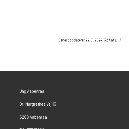
Murer
Maler
Teknisk design
Dette fag er i samarbejde med EUC Syd.
Senest opdateret 22.01.2024 13:37 af LIHA
Ung Aabenraa
Dr. Margrethes Vej 13
6200 Aabenraa