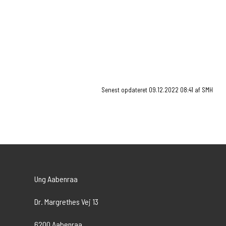
Denne video kan ikke vises da du ikke har accepteret
cookies for markedsføring.
Klik her for at ændre dette
Gå til elev og lærerlogin
Senest opdateret 09.12.2022 08:41 af SMH
Ung Aabenraa
Dr. Margrethes Vej 13
6200 Aabenraa