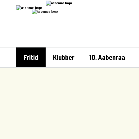
Fritid
Klubber
10. Aabenraa
Velkommen til Ung Aabenraa