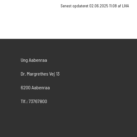
Senest opdateret 02.06.2025 11:08 af LIHA
Ung Aabenraa
Dr. Margrethes Vej 13
6200 Aabenraa
Tlf.: 73767800