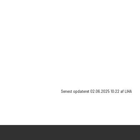
herom vil blive betegnet som ulovligt fravær.
Forsikring
Det er vigtigt, at alle elever er dækket af familiens
ulykkes- og indbosforsikring. Eleverne er ikke dækket
af kommunal forsikring i skoletiden.
Ved udflugter og skolerejser er det ligeledes familiens
egne forsikringer, der skal dække evt. skade, tyveri mv.
Senest opdateret 02.06.2025 10:22 af LIHA