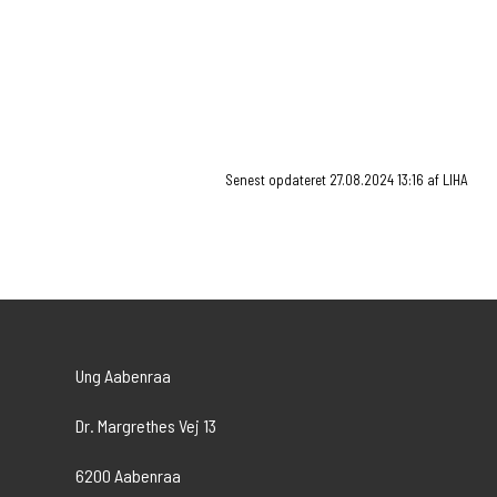
Den sammenhængende plan for
787,88 KB
vejledning
Senest opdateret 27.08.2024 13:16 af LIHA
Ung Aabenraa
Dr. Margrethes Vej 13
6200 Aabenraa