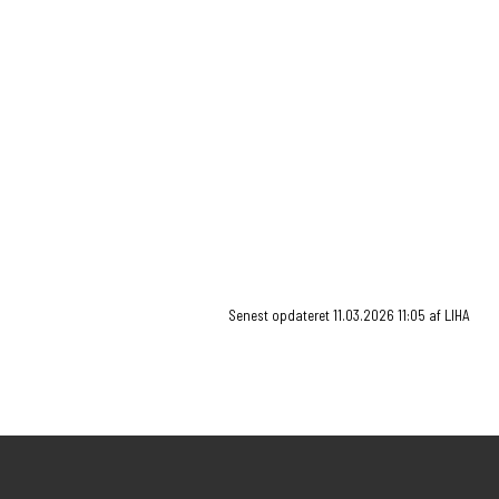
Birger Marcussen
Mail: birg755d@aabenraaskoler.dk
Maraam Musleh
Mail: mara0014@aabenraaskoler.dk
Senest opdateret 11.03.2026 11:05 af LIHA