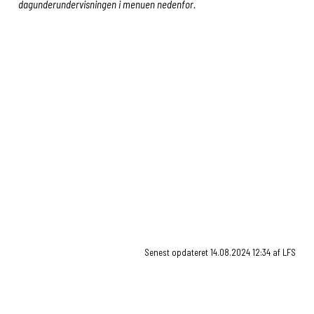
dagunderundervisningen i menuen nedenfor.
Ferieplan for skoleåret 2024-2025
Generel information dagundervisningen
Info til skolekortbrugere
De grundlæggende værdier i dagundervisning
Brev fra Tandplejen
Senest opdateret 14.08.2024 12:34 af LFS